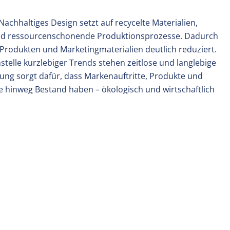
Nachhaltiges Design setzt auf recycelte Materialien,
nd ressourcenschonende Produktionsprozesse. Dadurch
Produkten und Marketingmaterialien deutlich reduziert.
stelle kurzlebiger Trends stehen zeitlose und langlebige
ung sorgt dafür, dass Markenauftritte, Produkte und
e hinweg Bestand haben – ökologisch und wirtschaftlich
r Produktentwicklung bis zur digitalen Infrastruktur wird
tet. Sustainable Design unterstützt Industrieunternehmen
hzeitig Kosten zu optimieren.
tung:
Ein zentrales Element von Sustainable Design ist die
wendung, Reparierbarkeit, Upcycling und Recycling werden
 von Materialien verlängert.
nell und einfach in die Unternehmenskommunikation und
nehmens integrieren. Hier kommen wir als Marketingagentur