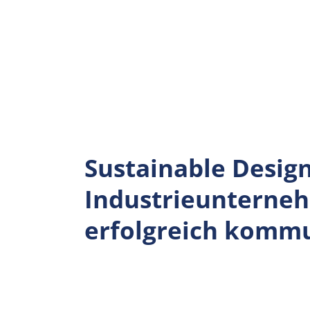
Zum
Inhalt
springen
EN
Sustainable Design
Industrieunterneh
erfolgreich komm