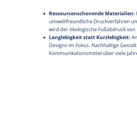
Ressourcenschonende Materialien:
umweltfreundliche Druckverfahren u
wird der ökologische Fußabdruck von 
Langlebigkeit statt Kurzlebigkeit:
An
Designs im Fokus. Nachhaltige Gestalt
Kommunikationsmittel über viele Jahr
sinnvoll.
Energieeffizienz in Prozessen:
Von de
auf energieeffiziente Lösungen geach
dabei, Ressourcen zu sparen und gleic
Kreislaufwirtschaft & Wiederverwer
Kreislaufwirtschaft. Durch Wiederver
Abfälle reduziert und die Lebensdauer
Nachhaltigkeitsmaßnahmen lassen sich sch
den Marketingauftritt eines Industrieunter