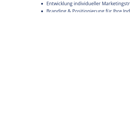
Entwicklung individueller Marketingst
Branding & Positionierung für Ihre In
Content Marketing & Business Storytel
Nachhaltigkeits- und Innovationskom
Kontakt
Sie suchen eine Agentur, die Industrie Mark
vorantreibt?
Dann sprechen Sie mit uns:
Email:
kontakt@rsb-design.de
Website:
www.rsb-design.de
RSB DESIGN