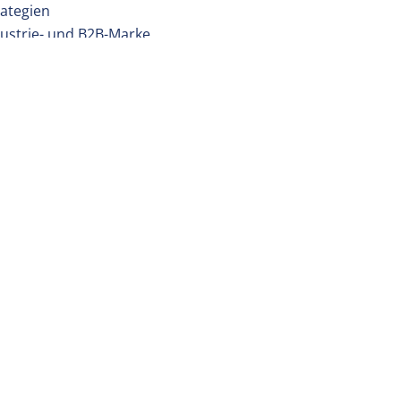
rategien
dustrie- und B2B-Marke
ling
munikation
eting nicht nur versteht, sondern mit Ihnen gemeinsam