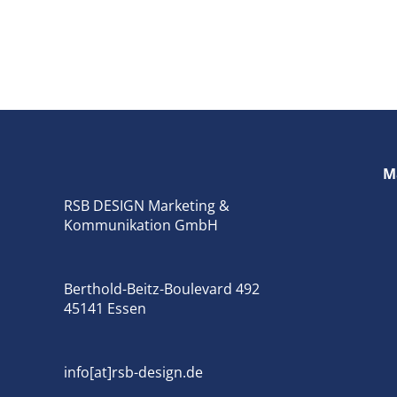
M
RSB DESIGN Marketing &
Kommunikation GmbH
Berthold-Beitz-Boulevard 492
45141 Essen
info[
at
]
rsb-design.de