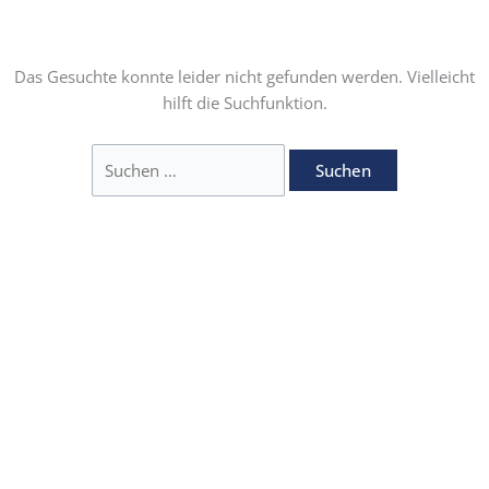
Zum
Suchen
EN
Inhalt
nach:
springen
Das Gesuchte konnte leider nicht gefunden werden. Vielleicht
hilft die Suchfunktion.